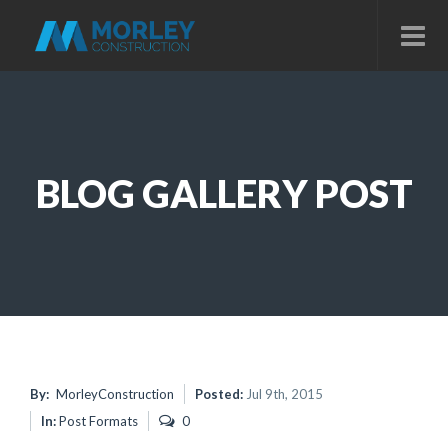
BLOG GALLERY POST
By:
MorleyConstruction
Posted:
Jul 9th, 2015
In:
Post Formats
0