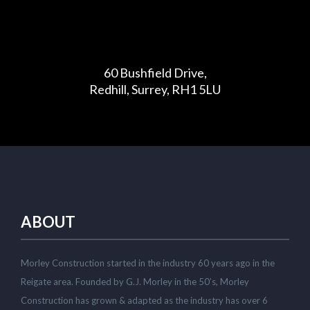
60 Bushfield Drive,
Redhill, Surrey, RH1 5LU
ABOUT
Morley Construction started in the industry 60 years ago in the
Reigate area. Founded by G.J. Morley in the 50’s, Morley
Construction has grown & adapted as the industry has over 6